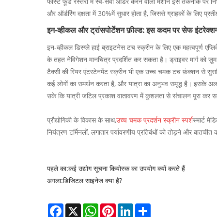
फास्ट फूड रेस्तरां में स्व-सेवा ऑर्डर करने वाली मशीनें इस तकनीक पर निर
और ऑर्डरिंग दक्षता में 30%में सुधार होता है, जिससे ग्राहकों के लिए प्र
इन-व्हीकल और ट्रांसपोर्टेशन फ़ील्ड: इस कदम पर सेफ इंटरेक्श
इन-व्हीकल डिस्प्ले हाई ब्राइटनेस टच स्क्रीन के लिए एक महत्वपूर्ण एप्
के तहत नेविगेशन मानचित्र प्रदर्शित कर सकता है। ड्राइवर मार्ग को 
टैक्सी की रियर एंटरटेनमेंट स्क्रीन भी एक उच्च चमक टच फ़ंक्शन से सु
कई लोगों का समर्थन करता है, और यात्रा का अनुभव समृद्ध है। इसके अला
सके कि यात्री जटिल प्रकाश वातावरण में कुशलता से संचालन पूरा कर सक
प्रौद्योगिकी के विकास के साथ,
उच्च चमक प्रदर्शन स्क्रीन स्पर्श
स्मार्ट म
नियंत्रण टर्मिनलों, लगातार पर्यावरणीय प्रतिबंधों को तोड़ने और बातच
पहले का:
कई उद्योग सूचना कियोस्क का उपयोग क्यों करते हैं
अगला:
डिजिटल साइनेज क्या है?
Facebook
X
WhatsApp
Pinterest
LinkedIn
Share