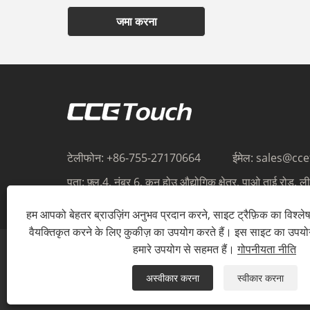
जमा करना
टेलीफोन:
+86-755-27170664
ईमेल:
sales@cc
पता:
फ़्ल.4, नंबर 6, कुन होउ औद्योगिक क्षेत्र, पाओ ताई रोड, ली 
शेन्ज़ेन, गुआंग्डोंग, 518106, चीन
हम आपको बेहतर ब्राउज़िंग अनुभव प्रदान करने, साइट ट्रैफ़िक का विश्ल
वैयक्तिकृत करने के लिए कुकीज़ का उपयोग करते हैं। इस साइट का उपय
हमारे उपयोग से सहमत हैं।
गोपनीयता नीति
अस्वीकार करना
स्वीकार करना