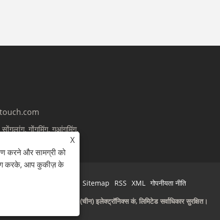
etouch.com
सोंगलांग, गोंगमिंग, गुआंगमिंग,
X
ेषण करने और सामग्री को
ोग करके, आप कुकीज़ के
Links
Sitemap
RSS
XML
गोपनीयता नीति
कॉपीराइट © 2025 सीसीई (चीन) इलेक्ट्रॉनिक्स कं, लिमिटेड सर्वाधिकार सुरक्षित।