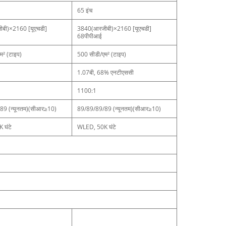
65 इंच
बी)×2160 ‍[यूएचडी]
3840(आरजीबी)×2160 ‍[यूएचडी]
68पीपीआई
म² (टाइप)
500 सीडी/एम² (टाइप)
1.07बी, 68% एनटीएससी
1100:1
89 (न्यूनतम)(सीआर≥10)
89/89/89/89 (न्यूनतम)(सीआर≥10)
 घंटे
WLED, 50K घंटे