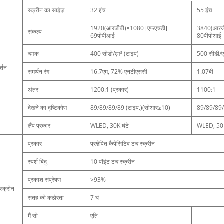
स्क्रीन का साईज़
32 इंच
55 इंच
1920(आरजीबी)×1080 ‍[एफएचडी]
3840(आरजी
संकल्प
69पीपीआई
80पीपीआई
चमक
400 सीडी/एम² (टाइप)
500 सीडी/ए
र्शन
समर्थन रंग
16.7एम, 72% एनटीएससी
1.07बी
अंतर
1200:1 (प्रकार)
1100:1
देखने का दृष्टिकोण
89/89/89/89 (टाइप.)(सीआर≥10)
89/89/89/
लैंप प्रकार
WLED, 30K घंटे
WLED, 50K
प्रकार
प्रक्षेपित कैपेसिटिव टच स्क्रीन
स्पर्श बिंदु
10 पॉइंट टच स्क्रीन
प्रकाश संप्रेषण
>93%
स्क्रीन
सतह की कठोरता
7 घं
मैं सी
एति