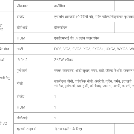
जीवनभर
असीमित
वीजीए
एनालॉग आरजीबी (0.7वीपी-पी), पंक्ति फ़ील्ड सिंक्रोनस पृथक्
ुट
डीवीआई
टीएमडीएस
ियो
HDMI
एचडीएमआई वी1.4 एडोब कलर स्पेस
्थन मोड
मल्टी
DOS, VGA, SVGA, XGA, SXGA+, UXGA, WXGA, 
ताओं
निर्मित में
2*2W स्पीकर
पूर्ण कार्य
चमक, कंट्रास्ट, ऑटो सुधार, चरण, घड़ी, फ़ील्ड स्थिति, फ़ंक्शन स
डी मेनू
सरलीकृत चीनी, पारंपरिक चीनी, अंग्रेजी, फ्रेंच, जर्मन, इतालवी
बोली
स्पेनिश, पुर्तगाली, डच, तुर्की, कोरियाई, जापानी, अरबी, फ़ारसी
वीजीए
1
HDMI
1
डीवीआई
1
री I/O
यूएसबी टाइप बी
1(टच स्क्रीन के लिए)