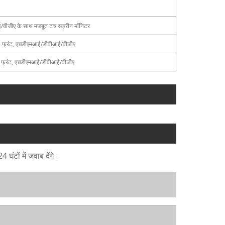
/वीजीए के साथ मजबूत टच स्क्रीन मॉनिटर
65 फ्रंट, एचडीएमआई/डीवीआई/वीजीए
65 फ्रंट, एचडीएमआई/डीवीआई/वीजीए
घंटों में जवाब देंगे।