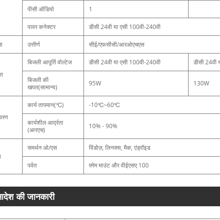
पीसी ऑडियो
1
पावर कनेक्टर
डीसी 24वी या एसी 100वी-240वी
षा
उत्तीर्ण
सीई/एफसीसी/आरओएचएस
बिजली आपूर्ति वोल्टेज
डीसी 24वी या एसी 100वी-240वी
डीसी 24वी 
ति
बिजली की
95W
130W
खपत(सामान्य)
कार्य तापमान(℃)
-10℃~60℃
ावरण
कार्यशील आर्द्रता
10% - 90%
(आरएच)
समर्थन ओ/एस
विंडोज़, लिनक्स, मैक, एंड्रॉइड
य
पर्वत
फ़्रेम माउंट और वीईएसए 100
देश की जानकारी