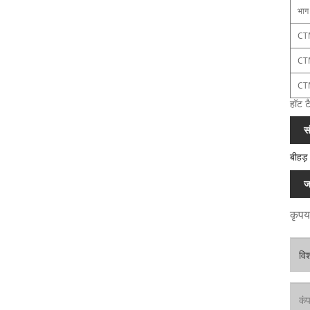
भाग 
CT
CT
CT
हॉट ट
स
बीहड़
जा
कृपया