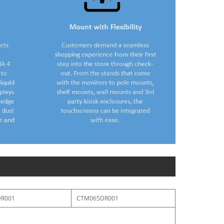
R001
CTM065DR001