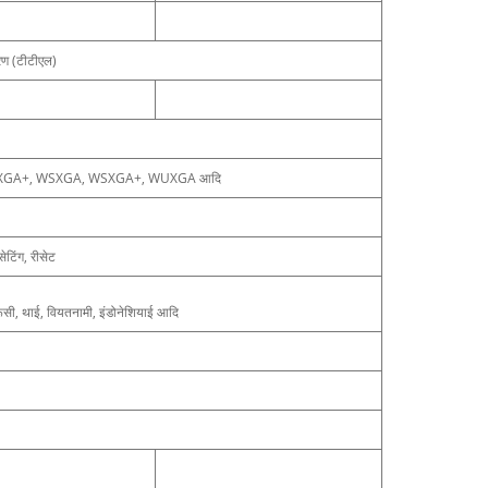
करण (टीटीएल)
WXGA+, WSXGA, WSXGA+, WUXGA आदि
ेटिंग, रीसेट
, रूसी, थाई, वियतनामी, इंडोनेशियाई आदि