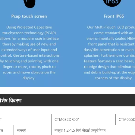
िशेष विवरण
ना
CTM032DR001
CTM055D
ास
सामग्री
मजबूत 1.2-1.5 मिमी मोटाई एल्यूमीनियम