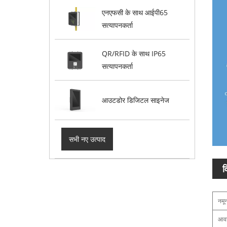
एनएफसी के साथ आईपी65
सत्यापनकर्ता
QR/RFID के साथ IP65
सत्यापनकर्ता
आउटडोर डिजिटल साइनेज
सभी नए उत्पाद
व
नमू
आव